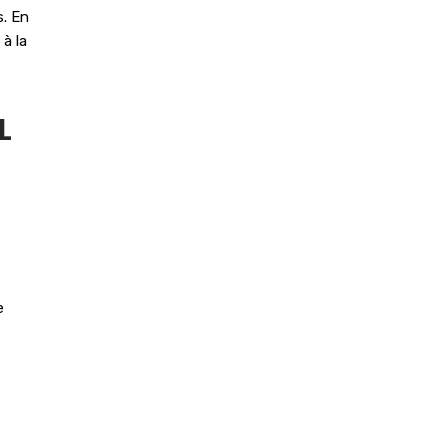
s. En
à la
L
e