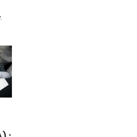
.
) :