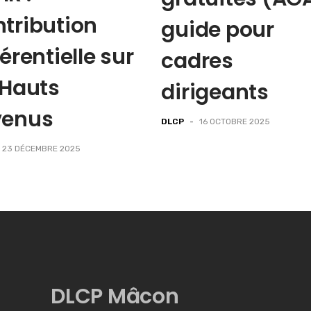
tribution
guide pour
férentielle sur
cadres
 Hauts
dirigeants
venus
DLCP
-
16 OCTOBRE 2025
23 DÉCEMBRE 2025
DLCP Mâcon