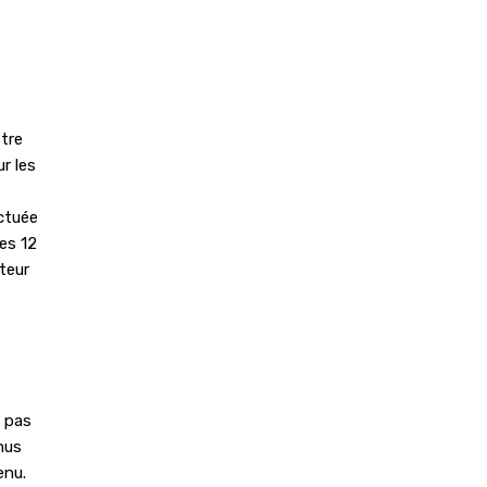
stre
r les
ectuée
les 12
teur
e pas
enus
enu.