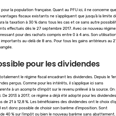
pour la population française. Quant au PFU ici, il ne concerne qu
avantages fiscaux existants ne s’appliquent que jusqu’à la limite 
ra la taxation à 30 % dans tous les cas et ce sans autre possibili
ts effectués dès le 27 septembre 2017. Avec ce nouveau régime,
téressant pour des rachats compris entre 0 à 4 ans. Son utilisatio
importants au-delà de 8 ans. Pour tous les gains antérieurs au 2
hangée.
sible pour les dividendes
totalement le régime fiscal encadrant les dividendes. Depuis le 1er
endes perçus. Comme pour les intérêts, il s’applique ici sans
nte à un acompte d’impôt sur le revenu prélevé à la source. On 
). De 2013 à 2017, ce régime a déjà été adopté pour les dividendes
de 21 à 12,8 %. Les bénéficiaires des dividendes ont le choix d’o
 il est donc possible de choisir son barème d’imposition. Sont
 de 40 % sur l’impôt ou bien le nouveau barème sans abattement.