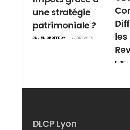
Con
une stratégie
Dif
patrimoniale ?
les
JULIEN GEOFFROY
-
7 AOÛT 2026
Re
DLCP
-
DLCP Lyon