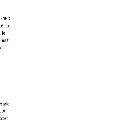
e
de 150
té. Le
 le
n est
7
parle
. A
pter