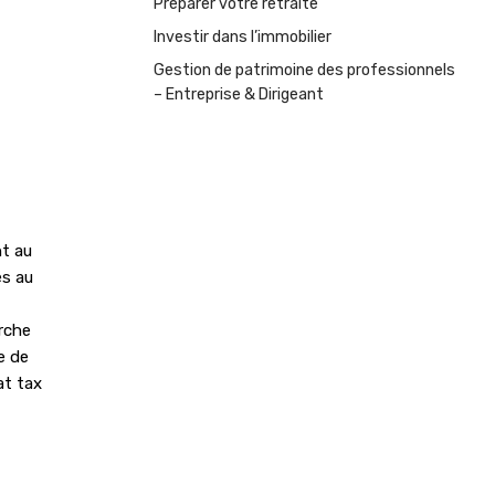
Préparer votre retraite
Investir dans l’immobilier
Gestion de patrimoine des professionnels
– Entreprise & Dirigeant
nt au
és au
erche
e de
at tax