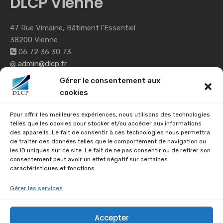
DLCP Vienne
47 Rue Vimaine, Bâtiment l’Essentiel
38200 Vienne
06 72 36 30 73
@
admin@dlcp.fr
Gérer le consentement aux
cookies
DLCP Charlieu
Pour offrir les meilleures expériences, nous utilisons des technologies
telles que les cookies pour stocker et/ou accéder aux informations
7 Rue Ronzière
des appareils. Le fait de consentir à ces technologies nous permettra
de traiter des données telles que le comportement de navigation ou
42190 Charlieu
les ID uniques sur ce site. Le fait de ne pas consentir ou de retirer son
04 27 26 01 35
consentement peut avoir un effet négatif sur certaines
@
e.papazian@dlcp.fr
caractéristiques et fonctions.
Gérer les services
Réglementations
Accepter